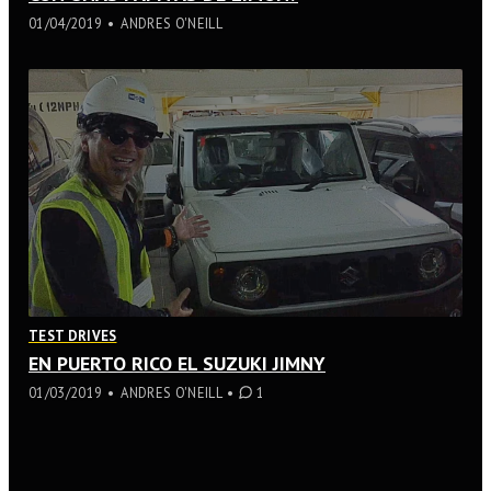
01/04/2019
ANDRES O'NEILL
TEST DRIVES
EN PUERTO RICO EL SUZUKI JIMNY
COMMENT
01/03/2019
ANDRES O'NEILL
1
ON
“EN
PUERTO
RICO
© MOTOR SHOW PRESS / ANDRÉS O'NEILL
EL
SUZUKI
JIMNY”