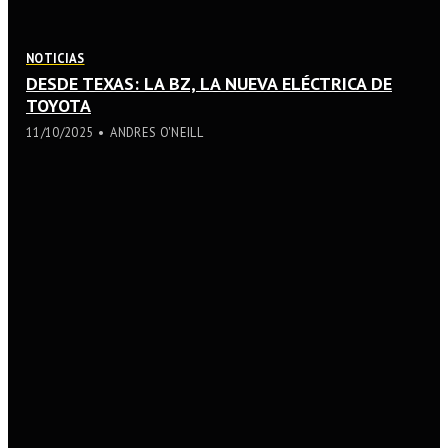
lluvia"
liderazgo"
liderazgo"
QX80"
NOTICIAS
DESDE TEXAS: LA BZ, LA NUEVA ELÉCTRICA DE
TOYOTA
11/10/2025
ANDRES O'NEILL