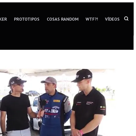
KER
PROTOTIPOS
COSAS RANDOM
WTF?!
VÍDEOS
OPE
A
SEA
FOR
IN
A
MOD
WIN