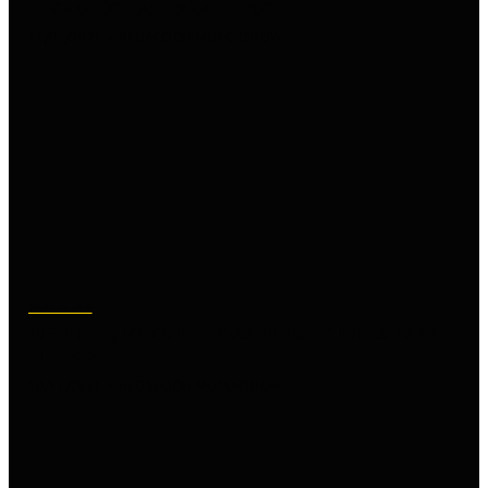
TECNOLÓGICAS PARA EL 2022
11/08/2021
REDACCIÓN MOTORSHOW
NOTICIAS
INFINITI Q50: CON VARIAS INNOVACIONES PARA
EL 2022
10/12/2021
REDACCIÓN MOTORSHOW