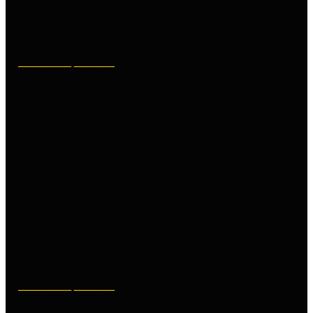
BRAND NEW!
NOTICIAS
INFINITI DESTACA A LAS MUJERES QUE
DESARROLLARON LA NUEVA SUV DE LUJO QX60
02/14/2022
REDACCIÓN MOTORSHOW
BRAND NEW!
NOTICIAS
INFINITI Q60: HASTA 400 HP E INOVACIONES