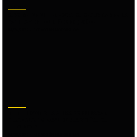
NOTICIAS
SUVS DE INFINITI ENFOCAN SU SEGURIDAD EN LA
FAMILIA Y EN LOS NIÑOS PEQUEÑOS
04/26/2022
REDACCIÓN MOTORSHOW
NOTICIAS
INFINITI CONFIRMA A MISSISSIPPI PARA EL
ENSAMBLAJE GLOBAL DE SUS VEHÍCULOS
ELÉCTRICOS
03/08/2022
REDACCIÓN MOTORSHOW